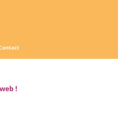
Contact
 web !