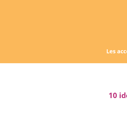
Les ac
10 id