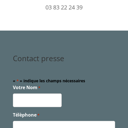
03 83 22 24 39
Contact presse
«
» indique les champs nécessaires
*
Votre Nom
*
Télèphone
*