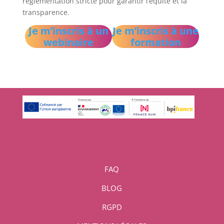
réglementation stricte pour garantir l’équité et la
transparence.
Je m’inscris à un
Je m’inscris à une
webinaire
formation
FAQ
BLOG
RGPD