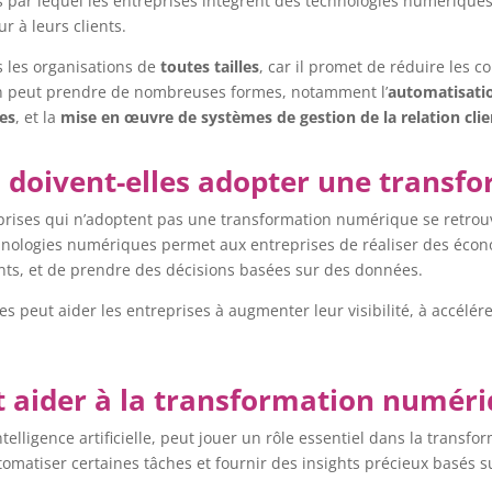
par lequel les entreprises intègrent des technologies numériques
r à leurs clients.
 les organisations de
toutes tailles
, car il promet de réduire les c
tion peut prendre de nombreuses formes, notamment l’
automatisati
ues
, et la
mise en œuvre de systèmes de gestion de la relation cli
s doivent-elles adopter une trans
reprises qui n’adoptent pas une transformation numérique se retro
hnologies numériques permet aux entreprises de réaliser des écono
lients, et de prendre des décisions basées sur des données.
s peut aider les entreprises à augmenter leur visibilité, à accélére
aider à la transformation numér
ntelligence artificielle, peut jouer un rôle essentiel dans la transf
omatiser certaines tâches et fournir des insights précieux basés sur