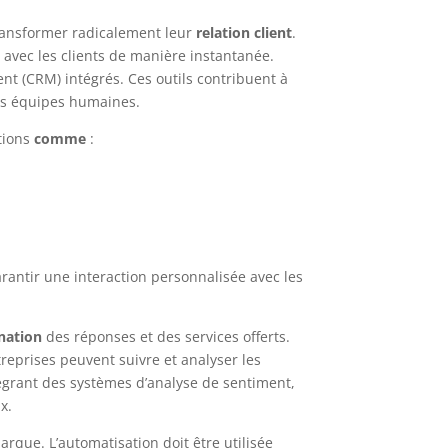
 transformer radicalement leur
relation client
.
r avec les clients de manière instantanée.
lient (CRM) intégrés. Ces outils contribuent à
 des équipes humaines.
utions
comme
:
rantir une interaction personnalisée avec les
nation
des réponses et des services offerts.
treprises peuvent suivre et analyser les
tégrant des systèmes d’analyse de sentiment,
x.
arque. L’automatisation doit être utilisée