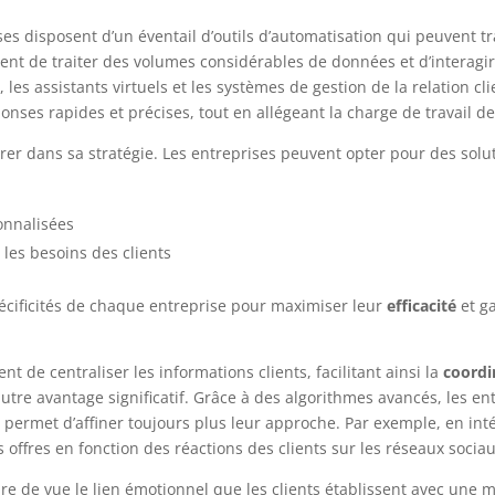
ises disposent d’un éventail d’outils d’automatisation qui peuvent
ttent de traiter des volumes considérables de données et d’interagi
s
, les assistants virtuels et les systèmes de gestion de la relation c
éponses rapides et précises, tout en allégeant la charge de travail
tégrer dans sa stratégie. Les entreprises peuvent opter pour des sol
onnalisées
 les besoins des clients
écificités de chaque entreprise pour maximiser leur
efficacité
et ga
 de centraliser les informations clients, facilitant ainsi la
coordi
utre avantage significatif. Grâce à des algorithmes avancés, les en
i permet d’affiner toujours plus leur approche. Par exemple, en in
 offres en fonction des réactions des clients sur les réseaux sociau
dre de vue le lien émotionnel que les clients établissent avec une m