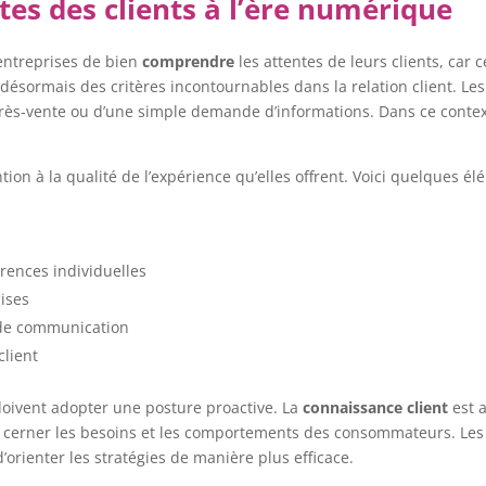
es des clients à l’ère numérique
 entreprises de bien
comprendre
les attentes de leurs clients, car 
ont désormais des critères incontournables dans la relation client. L
 après-vente ou d’une simple demande d’informations. Dans ce contex
ion à la qualité de l’expérience qu’elles offrent. Voici quelques é
rences individuelles
cises
x de communication
client
 doivent adopter une posture proactive. La
connaissance client
est a
ux cerner les besoins et les comportements des consommateurs. Les
’orienter les stratégies de manière plus efficace.