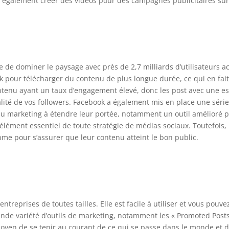
 également créer des vidéos pour des campagnes publicitaires sur
de dominer le paysage avec près de 2,7 milliards d’utilisateurs a
ok pour télécharger du contenu de plus longue durée, ce qui en fai
ontenu ayant un taux d’engagement élevé, donc les post avec une e
alité de vos followers. Facebook a également mis en place une série
s du marketing à étendre leur portée, notamment un outil amélioré
élément essentiel de toute stratégie de médias sociaux. Toutefois, 
thme pour s’assurer que leur contenu atteint le bon public.
entreprises de toutes tailles. Elle est facile à utiliser et vous pou
ande variété d’outils de marketing, notamment les « Promoted Posts »
oyen de se tenir au courant de ce qui se passe dans le monde et d’