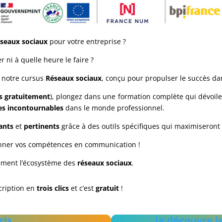
éseaux sociaux
pour votre entreprise ?
 ni à quelle heure le faire ?
 notre cursus
Réseaux sociaux
, conçu pour propulser le succès da
s gratuitement
), plongez dans une formation complète qui dévoile
es incontournables
dans le monde professionnel.
ants
et
pertinents
grâce à des outils spécifiques qui maximiseront 
onner vos compétences en communication !
acement l’écosystème des
réseaux sociaux
.
scription en
trois clics
et c’est
gratuit
!
ris
Je découvre l