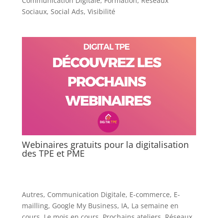
Communication Digitale
,
Formation
,
Réseaux
Sociaux
,
Social Ads
,
Visibilité
Webinaires gratuits pour la digitalisation
des TPE et PME
Autres
,
Communication Digitale
,
E-commerce
,
E-
mailling
,
Google My Business
,
IA
,
La semaine en
cours
,
Le mois en cours
,
Prochains ateliers
,
Réseaux